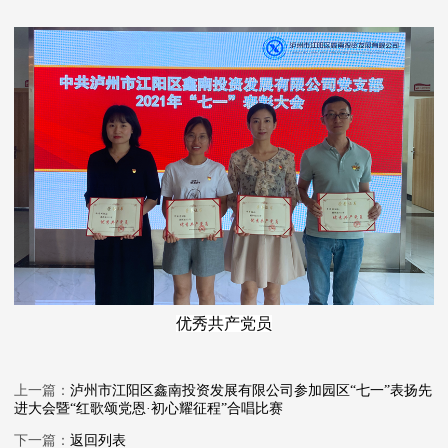
优秀共产党员
上一篇：
泸州市江阳区鑫南投资发展有限公司参加园区“七一”表扬先
进大会暨“红歌颂党恩·初心耀征程”合唱比赛
下一篇：
返回列表