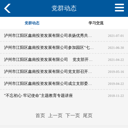
党群动态
党群动态
学习交流
泸州市江阳区鑫南投资发展有限公司表扬优秀共产党员
2021-07-01
泸州市江阳区鑫南投资发展有限公司参加园区“七一”表扬先进大会暨“红歌颂党恩·初心耀征程”合唱比赛
2021-06-30
泸州市江阳区鑫南投资发展有限公司 党支部开展党史学习教育
2021-04-22
泸州市江阳区鑫南投资发展有限公司党支部召开选举会
2019-05-16
泸州市江阳区鑫南投资发展有限公司成立支部委员会
2019-04-22
“不忘初心·牢记使命”主题教育专题讲座
2018-11-22
首页 上一页 下一页 尾页